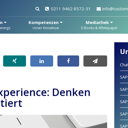
0211 9462 8572-51
info@custome
en
Kompetenzen
Mediathek
inings
Unser Knowhow
E-Books & Whitepaper
U
Cha
SAP
xperience: Denken
SAP
tiert
SAP
SAP
SAP