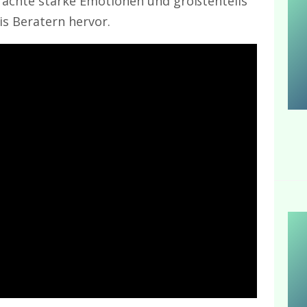
rachte starke Emotionen und größtenteils
is Beratern hervor.