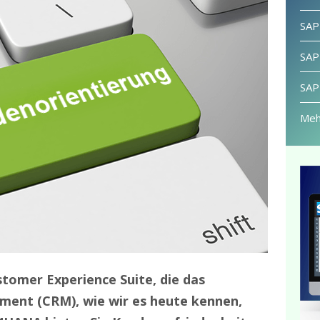
SAP
SAP
SAP
Meh
stomer Experience Suite, die das
ent (CRM), wie wir es heute kennen,