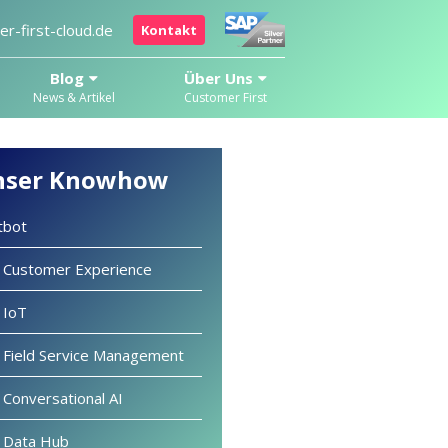
r-first-cloud.de
Kontakt
Blog
Über Uns
News & Artikel
Customer First
nser Knowhow
tbot
 Customer Experience
 IoT
 Field Service Management
 Conversational AI
 Data Hub