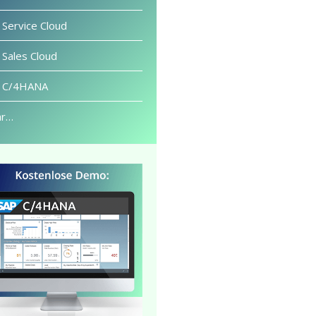
 Service Cloud
 Sales Cloud
 C/4HANA
r…