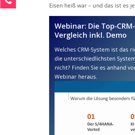
Eisen heiß war – und das ist es je
Johanna-Katharina Vogel
Kundenservice
Webinar: Die Top-CRM
0211 9462 8572-51
Vergleich inkl. Demo
info@customer-first-cloud.de
Welches CRM-System ist das r
Ihre Anfrage
die unterschiedlichsten Syste
nicht? Finden Sie es anhand 
Webinar heraus.