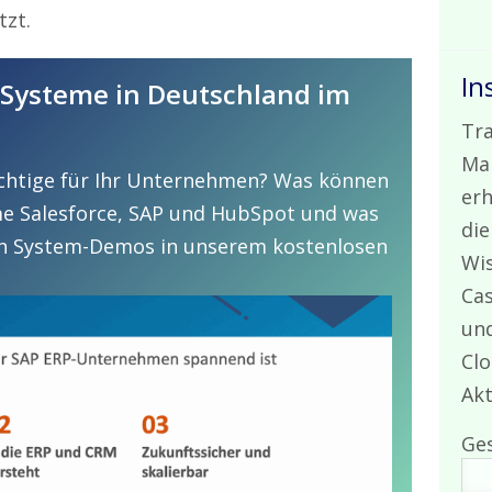
tzt.
In
-Systeme in Deutschland im
Tra
Mai
ichtige für Ihr Unternehmen? Was können
erh
me Salesforce, SAP und HubSpot und was
die
von System-Demos in unserem kostenlosen
Wis
Cas
und
Clo
Akt