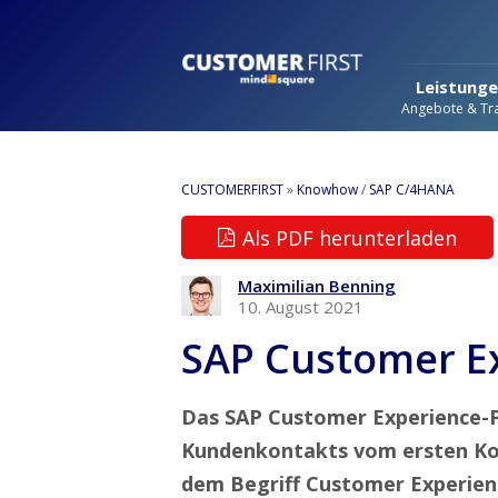
Leistung
Angebote & Tra
CUSTOMERFIRST
»
Knowhow
/
SAP C/4HANA
Als PDF herunterladen
Maximilian Benning
10. August 2021
SAP Customer E
Das SAP Customer Experience-Po
Kundenkontakts vom ersten Kon
dem Begriff Customer Experien