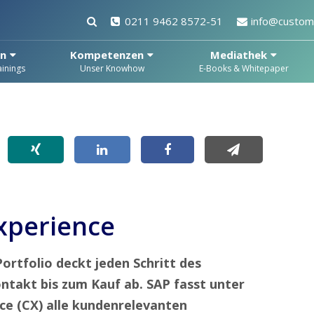
0211 9462 8572-51
info@custome
en
Kompetenzen
Mediathek
inings
Unser Knowhow
E-Books & Whitepaper
xperience
rtfolio deckt jeden Schritt des
takt bis zum Kauf ab. SAP fasst unter
ce (CX) alle kundenrelevanten