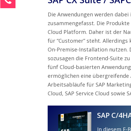
Johanna-Katharina Vogel
Die Anwendungen werden dabei i
Kundenservice
zusammengefasst. Die Produkte 
0211 9462 8572-51
Cloud Platform. Daher ist der N
info@customer-first-cloud.de
für “Customer” steht. Allerdings
Ihre Anfrage
On-Premise-Installation nutzen. 
sozusagen die Frontend-Suite zu
fünf Cloud-basierten Anwendunge
ermöglichen eine übergreifende
Arbeitsabläufe für SAP Marketin
Cloud, SAP Service Cloud sowie 
SAP C/4HA
In diesem E-