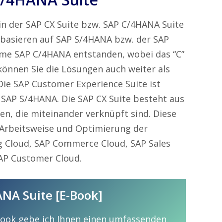
n der SAP CX Suite bzw. SAP C/4HANA Suite
basieren auf SAP S/4HANA bzw. der SAP
ame SAP C/4HANA entstanden, wobei das “C”
 können Sie die Lösungen auch weiter als
Die SAP Customer Experience Suite ist
 SAP S/4HANA. Die SAP CX Suite besteht aus
n, die miteinander verknüpft sind. Diese
 Arbeitsweise und Optimierung der
g Cloud, SAP Commerce Cloud, SAP Sales
SAP Customer Cloud.
NA Suite [E-Book]
Book gebe ich Ihnen einen umfassenden