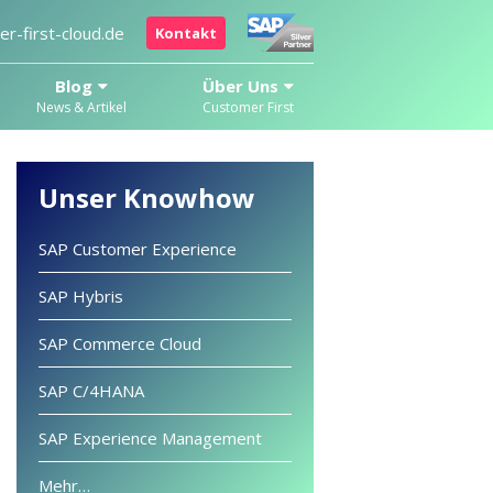
r-first-cloud.de
Kontakt
Blog
Über Uns
News & Artikel
Customer First
Unser Knowhow
SAP Customer Experience
SAP Hybris
SAP Commerce Cloud
SAP C/4HANA
SAP Experience Management
Mehr…