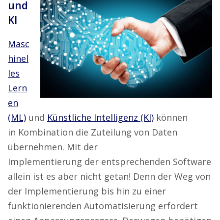
und
KI
Masc
hinel
les
Lern
en
(ML)
und
Künstliche Intelligenz (KI)
können
in Kombination die Zuteilung von Daten
übernehmen. Mit der
Implementierung der entsprechenden Software
allein ist es aber nicht getan! Denn der Weg von
der Implementierung bis hin zu einer
funktionierenden Automatisierung erfordert