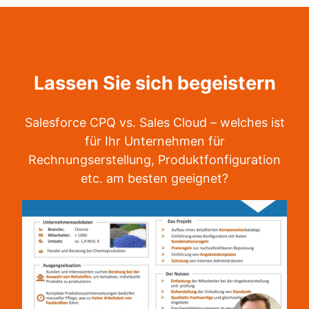
Lassen Sie sich begeistern
Salesforce CPQ vs. Sales Cloud – welches ist
für Ihr Unternehmen für
Rechnungserstellung, Produktfonfiguration
etc. am besten geeignet?